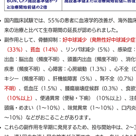
国内臨床試験では、55％の患者に血液学的改善が、海外臨床試
来の治療と比べて生存期間の延長が認められました。
副作用として、骨髄抑制：
好中球減少（発熱性好中球減少症
（33％）
、
貧血（14%）
、リンパ球減少（5％）、感染症：
出血：脳出血（頻度不明）、頭蓋内出血（頻度不明）、消化管
疾患（頻度不明）、心障害：心房細動（1.3％）、心不全（
キシー（頻度不明）、肝機能障害（5％）、腎不全（0.7%
不明）
、低血圧（1.5%）、腫瘍崩壊症候群（0.3%）、食
（10％以上）
、便通異常（便秘・下痢）（10％以上）、注
頭痛・めまい（1～10％）、味覚異常（1～10％）、口内炎
～10％）などがおこることがあります。
これらの副作用を早期に発見するため、投与開始中は、2～