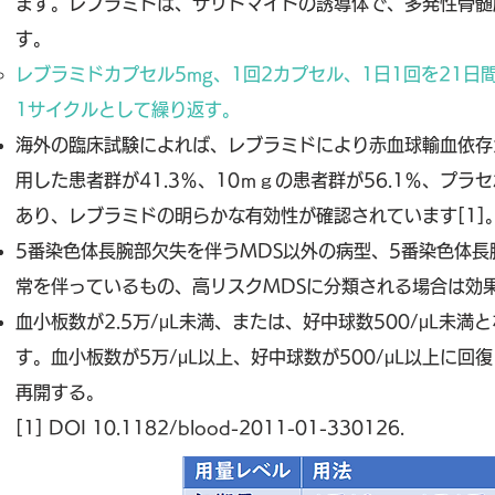
ます。レブラミドは、サリドマイドの誘導体で、多発性骨髄
す。
レブラミドカプセル5mg、1回2カプセル、1日1回を21日
1サイクルとして繰り返す。
海外の臨床試験によれば、レブラミドにより赤血球輸血依存
用した患者群が41.3％、10ｍｇの患者群が56.1％、プラ
あり、レブラミドの明らかな有効性が確認されています[1]
5番染色体長腕部欠失を伴うMDS以外の病型、5番染色体
常を伴っているもの、高リスクMDSに分類される場合は効
血小板数が2.5万/
μ
L未満、または、好中球数500/
μ
L未満
す。血小板数が5万/
μ
L以上、好中球数が500/
μ
L以上に回
再開する。
[1] DOI 10.1182/blood-2011-01-330126.