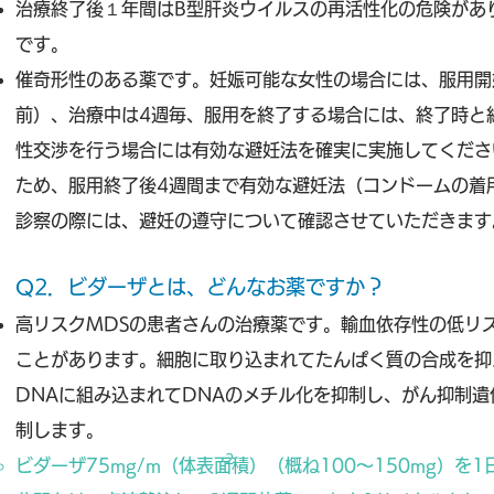
治療終了後１年間はB型肝炎ウイルスの再活性化の危険があ
です。
催奇形性のある薬です。妊娠可能な女性の場合には、服用開
前）、治療中は4週毎、服用を終了する場合には、終了時と
性交渉を行う場合には有効な避妊法を確実に実施してくださ
ため、服用終了後4週間まで有効な避妊法（コンドームの着
診察の際には、避妊の遵守について確認させていただきます
Q2．
ビダーザとは、どんなお薬ですか
？
高リスクMDSの患者さんの治療薬です。輸血依存性の低リ
ことがあります。細胞に取り込まれてたんぱく質の合成を抑
DNAに組み込まれてDNAのメチル化を抑制し、がん抑制
制します。
2
ビダーザ75mg/m（体表面積）（概ね100～150mg）を