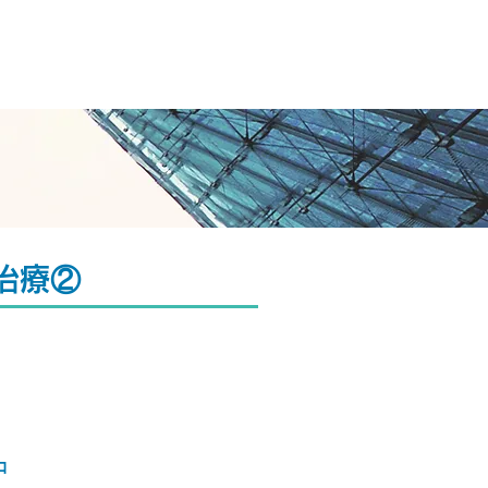
大学
治療②
中