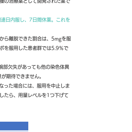
腫の治療薬として開発された薬で
間連日内服し、7日間休薬。これを
から離脱できた割合は、5mgを服
セボを服用した患者群では5.9％で
。
長腕部欠失があっても他の染色体異
果が期待できません。
となった場合には、服用を中止しま
復したら、用量レベルを1つ下げて