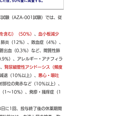
験（AZA-001試験）では、従
を含む）（50％）
、
血小板減少
肺炎（12％）、敗血症（4％）、
出血（0.3％）など、間質性肺
0.9％）、アレルギー・アナフィラ
）、
腎尿細管性アシドーシス（頻度
欲減退（10％以上）、
悪心・嘔吐
射部位の発赤など（10％以上）、
（1～10％）、発疹・掻痒症（1
3日に1回、投与終了後の休薬期間