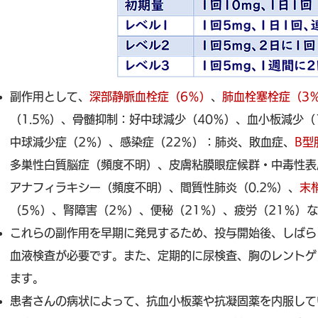
副作用として、
深部静脈血栓症（6％）
、
肺血栓塞栓症（3
（1.5%）、骨髄抑制：好中球減少（40％）、血小板減少（
中球減少症（2％）、感染症（22％）：肺炎、敗血症、
B型
多巣性白質脳症（頻度不明）、皮膚粘膜眼症候群・中毒性表皮
アナフィラキシー（頻度不明）、間質性肺炎（0.2%）、
末
（5％）、腎障害（2％）、便秘（21％）、疲労（21％）
これらの副作用を早期に発見するため、投与開始後、しばら
血液検査が必要です。また、定期的に尿検査、胸のレントゲ
ます。
患者さんの病状によって、抗血小板薬や抗凝固薬を内服して