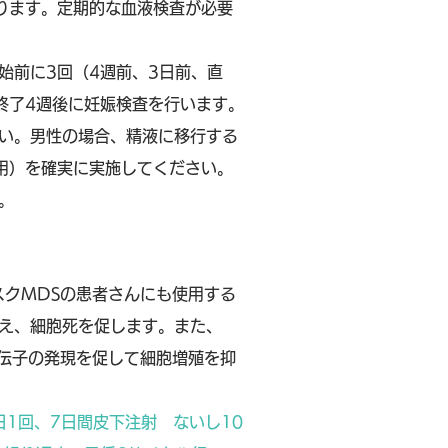
ります。定期的な血液検査が必要
始前に3回（4週前、3日前、直
終了4週後に妊娠検査を行います。
い。男性の場合、精液に移行する
用）を確実に実施してください。
。
スクMDSの患者さんにも使用する
え、細胞死を促します。また、
遺伝子の発現を促して細胞増殖を抑
1日1回、7日間皮下注射 ないし10