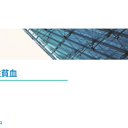
大学
性貧血
中