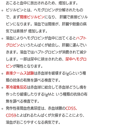
おこると血中に放出されるため、増加します。
ビリルビンとは、ヘモグロビンが分解されたもの
で、まず
間接ビリルビン
になり、 肝臓で直接ビリル
ビンになります。溶血では間接が、肝臓や胆嚢の病
気では直接が 増加します。
溶血によりヘモグロビンが血中に出てくると
ハプト
グロビン
というたんぱくが結合し、肝臓に運んでい
きます。溶血ではハプトグロビンが消費されて減少
します。一部は尿中に排
泄
されため、
尿中ヘモグロ
ビン
が陽性となります。
直接クームス試験
は赤血球を破壊するIgGという種
類の抗体の有無を調べる検査です。
寒冷凝集反応
は赤血球に結合して赤血球どうし塊を
作ったり破壊したりするIgMと いう種類の抗体の有
無を調べる検査です。
発作性夜間血色素尿症は、赤血球膜の
CD55、
CD59
とよばれるたんぱくが欠損することにより、
溶血がおこりやすくなる病気です。