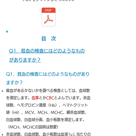
目 次
Q1．
貧血の検査にはどのようなもの
がありますか？
Q1．貧血の検査にはどのようなものがあり
ますか？
貧血があるかないかを調べる検査としては、血球数
を測定します。
血算
とか
CBC
とよんでいます。赤血
球数、ヘモグロビン濃度（Hb）、ヘマトクリット
値（Ht）、MCV、MCH、MCHC、網赤血球数、
白血球数、白血球分画、血小板数を測定します。
（MCH、MCHCの説明は割愛）
赤血球数、白血球数、血小板数は血液1
µ
Ｌ当たりの