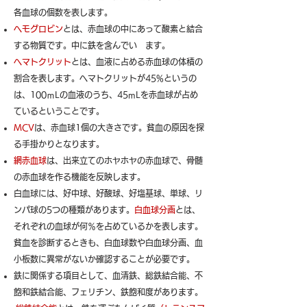
各血球の個数を表します。
ヘモグロビン
とは、赤血球の中にあって酸素と結合
する物質です。中に鉄を含んでい ます。
ヘマトクリット
とは、血液に占める赤血球の体積の
割合を表します。ヘマトクリットが45%というの
は、100ｍLの血液のうち、45mLを赤血球が占め
ているということです。
MCV
は、赤血球1個の大きさです。貧血の原因を探
る手掛かりとなります。
網赤血球
は、出来立てのホヤホヤの赤血球で、骨髄
の赤血球を作る機能を反映します。
白血球には、好中球、好酸球、好塩基球、単球、リ
ンパ球の5つの種類があります。
白血球分画
とは、
それぞれの血球が何％を占めているかを表します。
貧血を診断するときも、白血球数や白血球分画、血
小板数に異常がないか確認することが必要です。
鉄に関係する項目として、血清鉄、総鉄結合能、不
飽和鉄結合能、フェリチン、鉄飽和度があります。