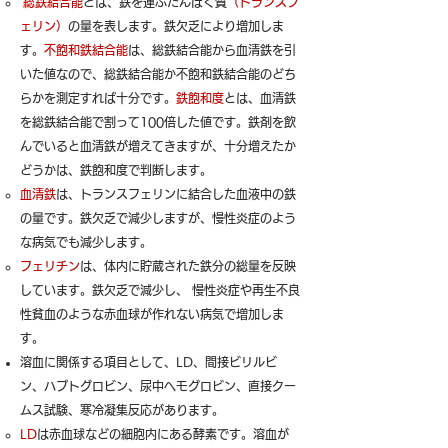
総鉄結合能
とは、鉄を運ぶたんぱく質
（トランスフ
ェリン）
の量を表します。鉄欠乏により増加しま
す。
不飽和鉄結合能
は、総鉄結合能から血清鉄を引
いた値なので、総鉄結合能か不飽和鉄結合能のどち
らかを測定すれば十分です。
鉄飽和度
とは、血清鉄
を総鉄結合能で割って100倍した値です。鉄剤を飲
んでいると血清鉄が増えてきますが、十分増えたか
どうかは、鉄飽和度で判断します。
血清鉄
は、トランスフェリンに結合した血液中の鉄
の量です。鉄欠乏で減少しますが、慢性炎症のよう
な病気でも減少します。
フェリチン
は、体内に貯蔵された鉄分の総量を反映
しています。鉄欠乏で減少し、 慢性炎症や再生不良
性貧血のような赤血球が作れない病気で増加しま
す。
溶血に関係する項目として、LD、間接ビリルビ
ン、ハプトグロビン、尿中ヘモグロビン、直接クー
ムス試験、寒冷凝集反応があります。
LD
は赤血球などの細胞内にある酵素です。溶血が